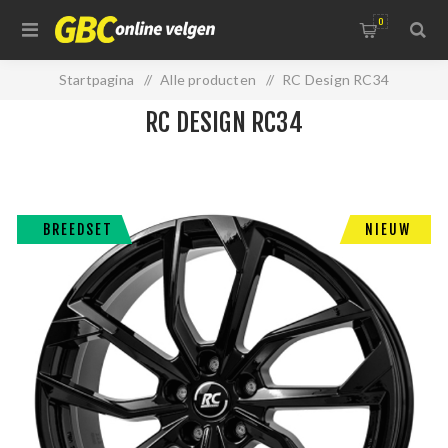
0
Startpagina
/
Alle producten
/
RC Design RC34
RC DESIGN RC34
BREEDSET
NIEUW