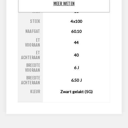
MEER WETEN
INCH
16
STEEK
4x100
NAAFGAT
60.10
ET
44
VOORAAN
ET
40
ACHTERAAN
BREEDTE
6
J
VOORAAN
BREEDTE
6.50
J
ACHTERAAN
KLEUR
Zwart gelakt (SG)