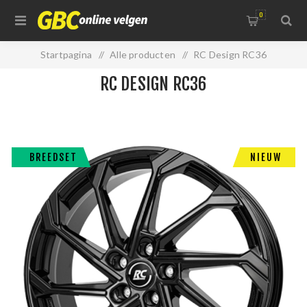
0
Startpagina
/
Alle producten
/
RC Design RC36
RC DESIGN RC36
BREEDSET
NIEUW