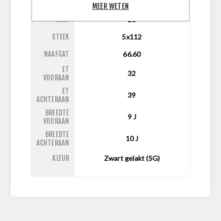
MEER WETEN
INCH
20
STEEK
5x112
NAAFGAT
66.60
ET
32
VOORAAN
ET
39
ACHTERAAN
BREEDTE
9
J
VOORAAN
BREEDTE
10
J
ACHTERAAN
KLEUR
Zwart gelakt (SG)