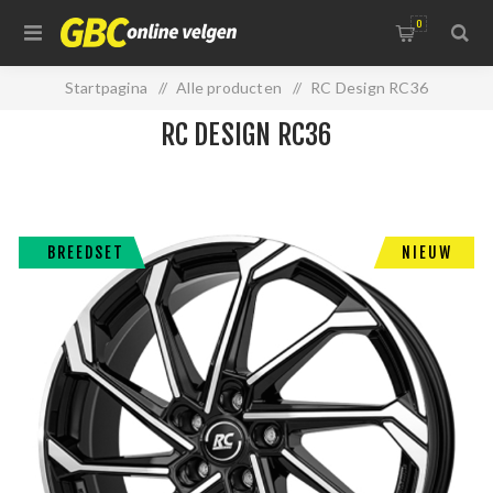
0
Startpagina
/
Alle producten
/
RC Design RC36
RC DESIGN RC36
BREEDSET
NIEUW