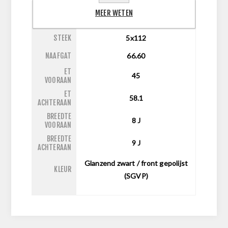
MEER WETEN
INCH
19
STEEK
5x112
NAAFGAT
66.60
ET
45
VOORAAN
ET
58.1
ACHTERAAN
BREEDTE
8
J
VOORAAN
BREEDTE
9
J
ACHTERAAN
Glanzend zwart / front gepolijst
KLEUR
(SGVP)