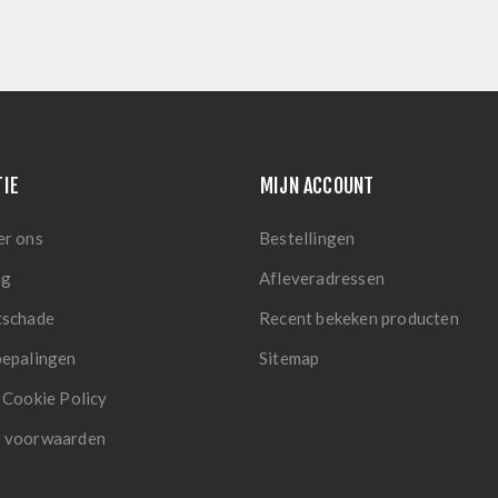
TIE
MIJN ACCOUNT
er ons
Bestellingen
ng
Afleveradressen
tschade
Recent bekeken producten
bepalingen
Sitemap
 Cookie Policy
 voorwaarden