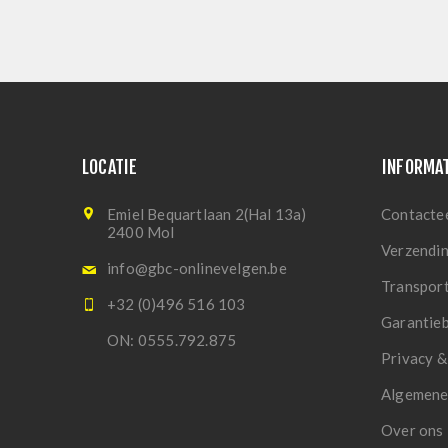
LOCATIE
INFORMA
Emiel Bequartlaan 2(Hal 13a)
Contacte
2400 Mol
Verzendi
info@gbc-onlinevelgen.be
Transpor
+32 (0)496 516 103
Garantie
ON: 0555.792.875
Privacy &
Algemene
Over ons