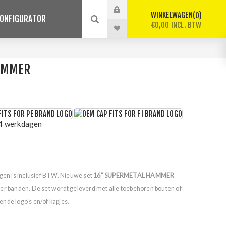
WINKELWAGEN
0
ONFIGURATOR
€0,00 INCL. BTW
AMMER
 4 werkdagen
lgen is inclusief BTW. Nieuwe set
16" SUPERMETAL HAMMER
der banden. De set wordt geleverd met alle toebehoren bouten of
nde logo's en/of kapjes.