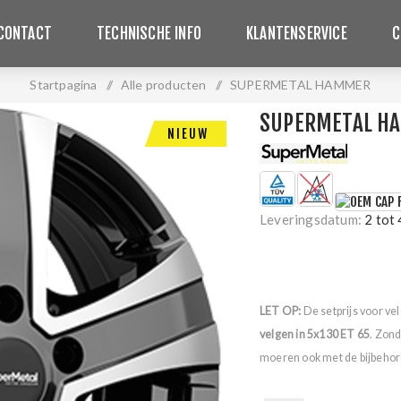
CONTACT
TECHNISCHE INFO
KLANTENSERVICE
C
Startpagina
/
Alle producten
/
SUPERMETAL HAMMER
SUPERMETAL H
NIEUW
Leveringsdatum:
2 tot
LET OP:
De setprijs voor ve
velgen in 5x130 ET 65
. Zon
moeren ook met de bijbehore