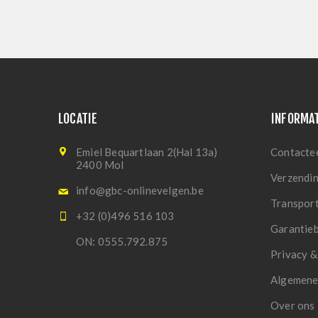
LOCATIE
INFORMA
Emiel Bequartlaan 2(Hal 13a)
Contacte
2400 Mol
Verzendi
info@gbc-onlinevelgen.be
Transpor
+32 (0)496 516 103
Garantie
ON: 0555.792.875
Privacy &
Algemene
Over ons