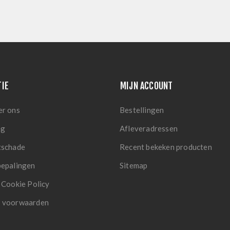
TIE
MIJN ACCOUNT
er ons
Bestellingen
ng
Afleveradressen
tschade
Recent bekeken producten
bepalingen
Sitemap
 Cookie Policy
 voorwaarden