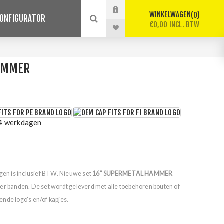
WINKELWAGEN
0
ONFIGURATOR
€0,00 INCL. BTW
AMMER
 4 werkdagen
lgen is inclusief BTW. Nieuwe set
16" SUPERMETAL HAMMER
der banden. De set wordt geleverd met alle toebehoren bouten of
nde logo's en/of kapjes.