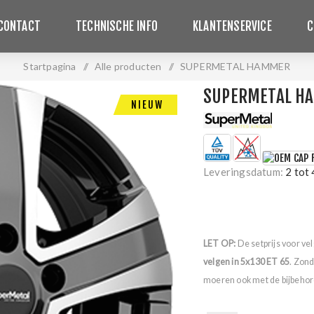
CONTACT
TECHNISCHE INFO
KLANTENSERVICE
C
Startpagina
/
Alle producten
/
SUPERMETAL HAMMER
SUPERMETAL H
NIEUW
Leveringsdatum:
2 tot
LET OP:
De setprijs voor ve
velgen in 5x130 ET 65
. Zon
moeren ook met de bijbehore