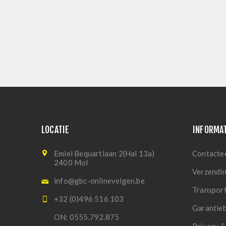
LOCATIE
INFORMA
Emiel Bequartlaan 2(Hal 13a)
Contacte
2400 Mol
Verzendi
info@gbc-onlinevelgen.be
Transpor
+32 (0)496 516 103
Garantie
ON: 0555.792.875