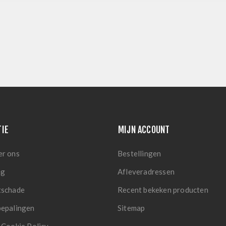
TIE
MIJN ACCOUNT
er ons
Bestellingen
ng
Afleveradressen
tschade
Recent bekeken producten
bepalingen
Sitemap