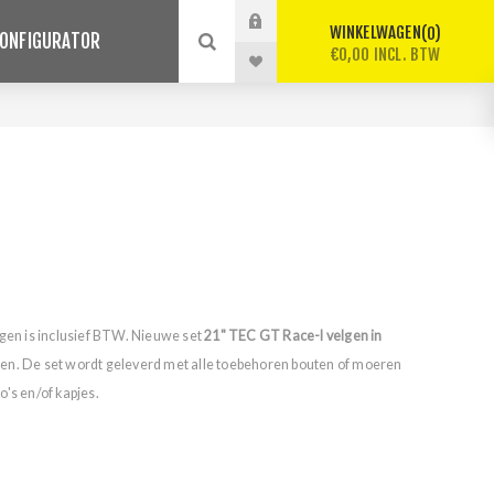
WINKELWAGEN
0
ONFIGURATOR
€0,00 INCL. BTW
lgen is inclusief BTW. Nieuwe set
21" TEC GT Race-I velgen in
en. De set wordt geleverd met alle toebehoren bouten of moeren
's en/of kapjes.