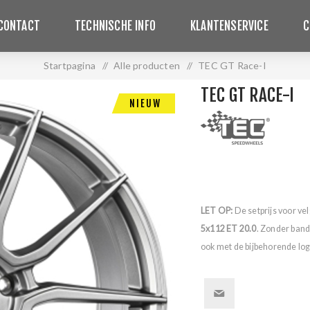
CONTACT
TECHNISCHE INFO
KLANTENSERVICE
C
Startpagina
/
Alle producten
/
TEC GT Race-I
TEC GT RACE-I
NIEUW
LET OP:
De setprijs voor ve
5x112 ET 20.0
. Zonder band
ook met de bijbehorende logo