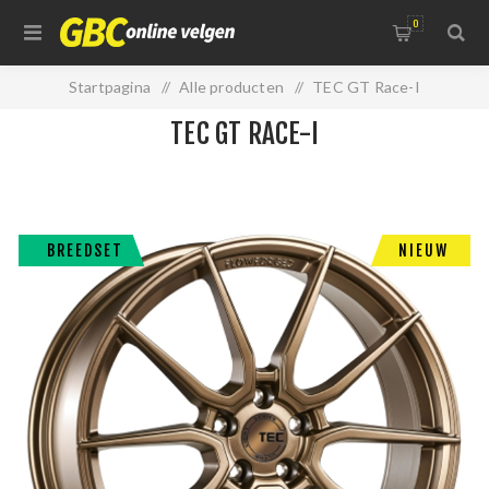
0
Startpagina
/
Alle producten
/
TEC GT Race-I
TEC GT RACE-I
BREEDSET
NIEUW