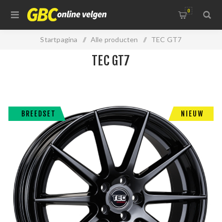
0
Startpagina
/
Alle producten
/
TEC GT7
TEC GT7
BREEDSET
NIEUW