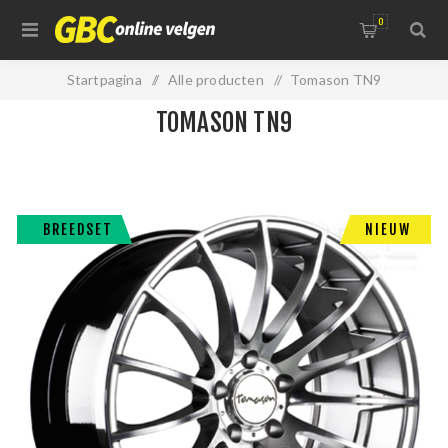
0
Startpagina
/
Alle producten
/
Tomason TN9
TOMASON TN9
BREEDSET
NIEUW