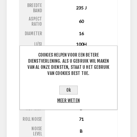
BREEDTE
235
J
BAND
ASPECT
60
RATIO
DIAMETER
16
LI/SI
100H
COOKIES HELPEN VOOR EEN BETERE
BAND TYPE
zomer
DIENSTVERLENING. ALS U GEBRUIK WIL MAKEN
RUNFLAT
False
VAN AL ONZE DIENSTEN, STAAT U HET GEBRUIK
VAN COOKIES BEST TOE.
TYRE
MEASURE
2356016
CODE
Ok
FUEL
C
EFFECIENCY
MEER WETEN
WET GRIP
B
ROLL NOISE
71
NOISE
B
LEVEL