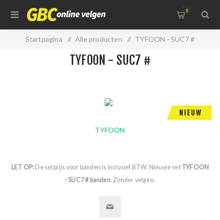
0
Startpagina
/
Alle producten
/
TYFOON - SUC7 #
TYFOON - SUC7 #
NIEUW
TYFOON
LET OP:
De setprijs voor banden is inclusief BTW. Nieuwe set
TYFOON
- SUC7 # banden
. Zonder velgen.