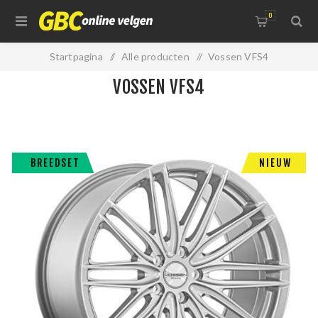
0
Startpagina
/
Alle producten
/
Vossen VFS4
VOSSEN VFS4
BREEDSET
NIEUW