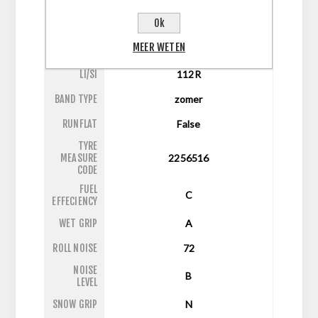
ASPECT
65
Ok
RATIO
MEER WETEN
DIAMETER
16
LI/SI
112R
BAND TYPE
zomer
RUNFLAT
False
TYRE
MEASURE
2256516
CODE
FUEL
C
EFFECIENCY
WET GRIP
A
ROLL NOISE
72
NOISE
B
LEVEL
SNOW GRIP
N