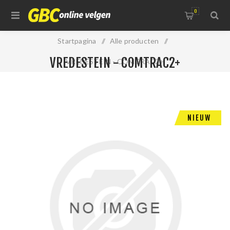
0
Startpagina
/
Alle producten
/
VREDESTEIN - COMTRAC2+
VREDESTEIN - COMTRAC2+
NIEUW