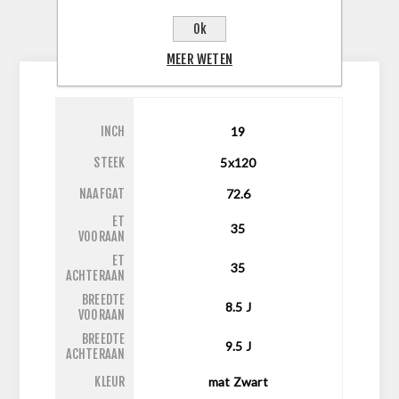
SPECIFICATIES
Ok
CONTACTEER ONS
MEER WETEN
INCH
19
STEEK
5x120
NAAFGAT
72.6
ET
35
VOORAAN
ET
35
ACHTERAAN
BREEDTE
8.5
J
VOORAAN
BREEDTE
9.5
J
ACHTERAAN
KLEUR
mat Zwart