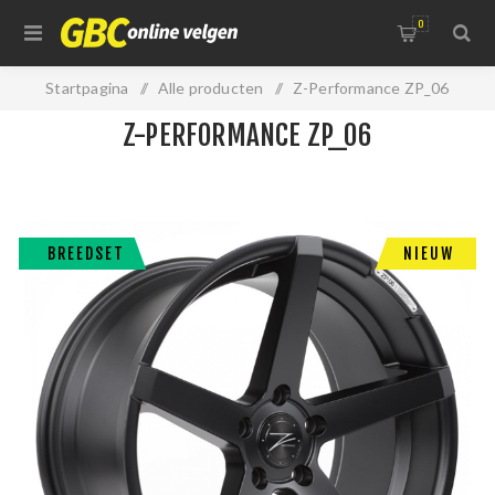
0
Startpagina
/
Alle producten
/
Z-Performance ZP_06
Z-PERFORMANCE ZP_06
BREEDSET
NIEUW